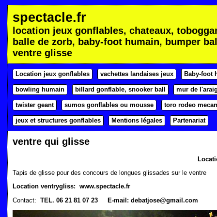
spectacle.fr
location jeux gonflables, chateaux, tobogga
balle de zorb, baby-foot humain, bumper bal
ventre glisse
Location jeux gonflables
vachettes landaises jeux
Baby-foot 
bowling humain
billard gonflable, snooker ball
mur de l'arai
twister geant
sumos gonflables ou mousse
toro rodeo meca
jeux et structures gonflables
Mentions légales
Partenariat
ventre qui glisse
Locati
Tapis de glisse pour des concours de longues glissades sur le ventre
Location ventrygliss: www.spectacle.fr
Contact:
TEL. 06 21 81 07 23 E-mail: debatjose@gmail.com